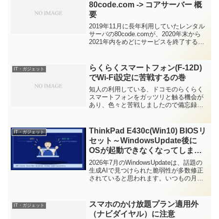
80code.com -> コアサーバー 概
要
2019年11月に長年利用していたレンタル
サーバの80code.comが、2020年末から
2021年内をめどにサービスを終了すると
の連絡がありました。そこでレンタルサ
ーバの引っ越しを検討。レンタルサーバ
の費用やスペックだけでなく、ドメイン
らくらくスマートフォン(F-12D)
IT・ガジェット
の...
でWi-Fi設定に苦戦するの巻
知人の利用している、ドコモのらくらく
スマートフォンをガッツリと触る機会が
あり、色々と苦戦しましたので備忘録も
兼ねて記載していきます。・らくらくス
マートフォン F-12D 製品情報トップ(富士
通)今回のらくらくスマートフォンは、先
ThinkPad E430c(Win10) BIOSリ
IT・ガジェット
日修理に出し...
セット～WindowsUpdate後に
OSが起動できなくなってしまい
復旧～
2026年7月のWindowsUpdateは、話題の
生成AIで見つけられた脆弱性が多数修正
されていると思われます。いつもの月の3
倍の修正数で過去最高とのことですの
で、早めに適用しましょう。・
Microsoft、2026年7月の「Window...
スマホのかけ放題プラン適用外
IT・ガジェット
（ナビダイヤル）に注意