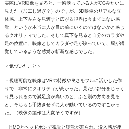
実際にVR映像を見ると、一瞬映っている人がCGみたいに
見えた（加工し過ぎ？）のですが、3D映像のリアルな立
体感、上下左右を見渡すと広がる視界は今までにない感
覚、というか本当に人が目の前にいるのではないかと感じ
るクオリティでした。そして真下を見ると自分のカラダや
足の位置に、映像としてカラダや足が映っていて、脳が錯
覚しているような感覚が斬新な感じでした。
＜気づいたこと＞
・視聴可能な映像はVRの特徴や良さをフルに活かした作
りで、非常にクオリティが高かった。見たい部分をじっく
り見られるので満足度が高いのと、ふと別の方向を見る
と、そちらも手抜きせずに人が動いているのですごかっ
た。（映像の製作は大変そうですが）
・HMDとヘッドホンで視覚と聴覚が遮られ、没入感が凄