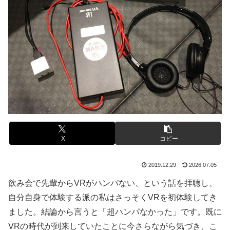
X
コピー
2019.12.29
2026.07.05
飲み会で先輩からVRがハンパない、という話を拝聴し、
自分自身で体験する派の私はさっそくVRを初体験してき
ました。結論から言うと「超ハンパなかった」です。既に
VRの時代が到来していたことに今さらながら気づき、こ