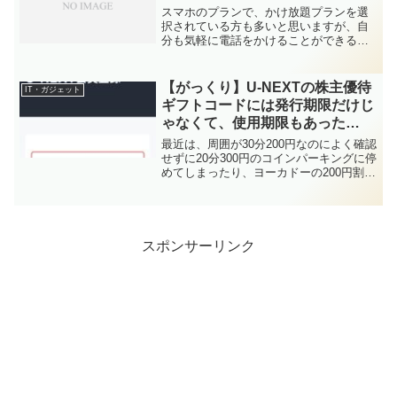
スマホのプランで、かけ放題プランを選
択されている方も多いと思いますが、自
分も気軽に電話をかけることができるの
で選択して利用しています。かけ放題プ
ラン＋データ定額プランなので、毎月の
請求額はほぼ定額だったのですが、先月
【がっくり】U-NEXTの株主優待
IT・ガジェット
の請求が高くなっているこ...
ギフトコードには発行期限だけじ
ゃなくて、使用期限もあった
話。。。～思い込みって怖い～
最近は、周囲が30分200円なのによく確認
せずに20分300円のコインパーキングに停
めてしまったり、ヨーカドーの200円割引
クーポンを提示したら税込2,000円以上の
買い物が条件なのに、1,968円だったので
使えなかったり（その場でレジ付近...
スポンサーリンク