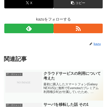
X
コピー
kazuをフォローする
kazu
関連記事
クラウドサービスの利用について
IT・ガジェット
考えた
最初に購入したスマートフォン(Galaxy
NEXUS)に無料でEvernoteのプレミアム
利用権(1年)が付属していたため、
Evernoteのアカウントを作成し、プレミ
アム期間終了後も便利に利用してきまし
たが、先日PCの誤操作(PCのタッ...
サーバを移転した話 その1
IT・ガジェット