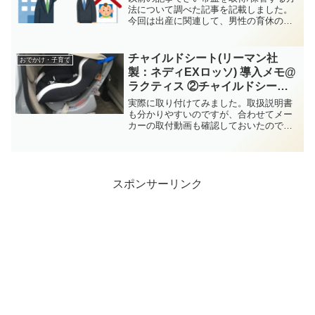
法について調べた記事を記載しました。
今回は出産に関連して、男性の育休の制
度について調べてみました。小泉大臣が
先日取得してニュースになっていました
が、日本では男性の育休取得率が低く、
チャイルドシート(リーマン社
おでかけ・子育て
職場によっても福利厚生...
製：ネディEXロッソ) 導入メモ@
ラクティス ②チャイルドシート
取付編
実際に取り付けてみました。取扱説明書
も分かりやすいのですが、合わせてメー
カーの取付動画も確認しておいたので、
イメージしやすかったです。・取扱説明
書・取り付け動画 (リーマン)1.箱の中
に、ビニールで梱包されて付属品といっ
しょに入っています。...
スポンサーリンク