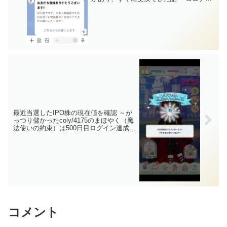
エコキュート(CHP-H3762A2)からダイキ
ンのエコキュート(EQ37WFTV)に入替～
最近当選したIPO株の現在値を確認 ～が
っつり儲かったcoly/4175のまほやく（魔
法使いの約束）は500日目ログイン達成し
たのでやめます～
コメント