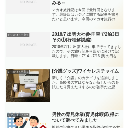
みる～
マカオ旅行記は今回で最終回となりま
す。最終回はカジノに関する記事を書き
たいと思います。今回のマカオ旅行の主
目的はカジノ。これまでマカオやラスベ
ガス、オーストラリア等でカジノを訪れ
てきましたが、今回のマカオ旅行でカジ
2018/7 出雲大社参拝 車で2泊3日
おでかけ・子育て
ノをいったん打ち止めにする...
その①(行程解説編)
2018年7月に出雲大社に車で行ってきまし
たので、その旅行記を何回かに分けて記
載します。日時：7/14～7/16 (海の日を含
んだ週末3日間)自動車で行くのは、正直
かなり大変だったのですが、行程に関し
て良かった点、反省点などを書きますの
[介護グッズ]ワイヤレスチャイム
おでかけ・子育て
でご...
新しく「介護」のカテゴリを追加しまし
た。高齢者の方はなかなか新しいものを
試したり覚えたりするのが苦手だと思い
ますが、実際に試したり購入したりして
みた便利グッズをご紹介したいと思いま
す。ちょっとした商品やITの活用で、高
齢者の方の暮らしが豊か...
男性の育児休業(育児休暇)取得に
おでかけ・子育て
ついて調べてみました
以前の記事でさい帯血を取得/保管する方