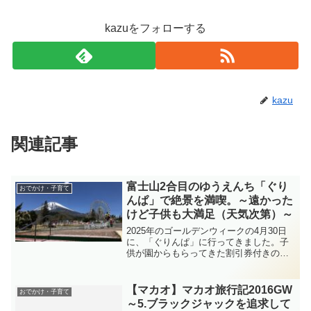
kazuをフォローする
kazu
関連記事
富士山2合目のゆうえんち「ぐり
おでかけ・子育て
んぱ」で絶景を満喫。～遠かった
けど子供も大満足（天気次第）～
2025年のゴールデンウィークの4月30日
に、「ぐりんぱ」に行ってきました。子
供が園からもらってきた割引券付きのチ
ラシが「ぐりんぱ」を知るきっかけだっ
たのですが、日程調整の甲斐もあって天
候にも恵まれ、４歳と３歳の子供も大満
【マカオ】マカオ旅行記2016GW
おでかけ・子育て
足でしたので、ご紹...
～5.ブラックジャックを追求して